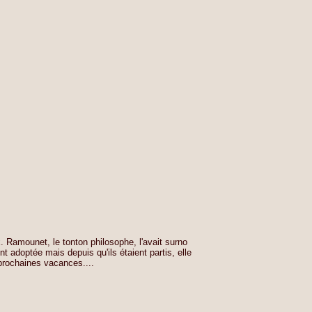
. Ramounet, le tonton philosophe, l'avait surno
t adoptée mais depuis qu'ils étaient partis, elle
 prochaines vacances....