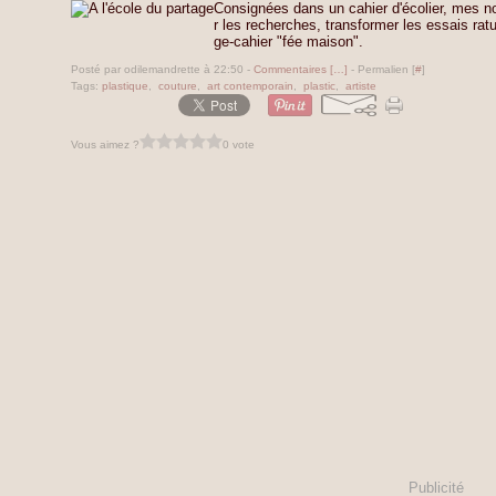
Consignées dans un cahier d'écolier, mes no
r les recherches, transformer les essais ratur
ge-cahier "fée maison".
Posté par odilemandrette à 22:50 -
Commentaires [
…
]
- Permalien [
#
]
Tags:
plastique
,
couture
,
art contemporain
,
plastic
,
artiste
Vous aimez ?
0 vote
Publicité