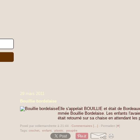
29 mars 2011
Bouillie bordelaise
Elle s'appelait BOUILLIE et était de Bordeaux
mmée Bouillie Bordelaise. Les enfants l'avaien
était retourné sur sa chaise en attendant les
Posté par odilemandrette à 21:44 -
Commentaires [
…
]
- Permalien [
#
]
Tags:
crochet
,
enfant
,
plastic
,
poupée