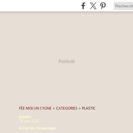
Publicité
FÉE MOI UN CYGNE
>
CATEGORIES
>
PLASTIC
plastic
29 juin 2011
A l'école du partage