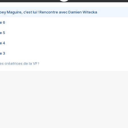
bey Maguire, c'est lui ! Rencontre avec Damien Witecka
e 6
e 5
e 4
e 3
s créatrices de la VF !
e 2
e 1
e Mektoub My Love arrive enfin ! Rencontre avec Shaïn Boumedine et Sal
i : après Toni en famille
elle réalise le bouleversant Dites lui que je l'aime
ais ! Rencontre autour de Vie privée de Rebecca Zlotowski