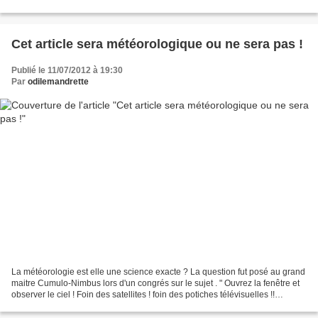
maquillages, ornements, couleurs...
Cet article sera météorologique ou ne sera pas !
Publié le 11/07/2012 à 19:30
Par
odilemandrette
La météorologie est elle une science exacte ? La question fut posé au grand
maitre Cumulo-Nimbus lors d'un congrés sur le sujet . " Ouvrez la fenêtre et
observer le ciel ! Foin des satellites ! foin des potiches télévisuelles !!
Scrutez, sondez, auscultez,...