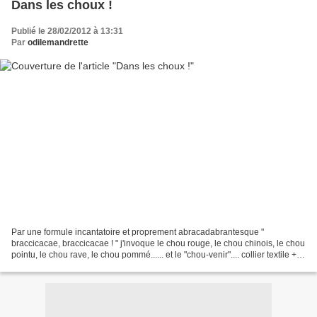
Dans les choux !
Publié le 28/02/2012 à 13:31
Par
odilemandrette
Par une formule incantatoire et proprement abracadabrantesque "
braccicacae, braccicacae ! " j'invoque le chou rouge, le chou chinois, le chou
pointu, le chou rave, le chou pommé...... et le "chou-venir".... collier textile +
céramique A retrouver ICI...