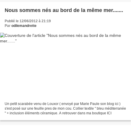
Nous sommes nés au bord de la même mer.......
Publié le 12/06/2012 à 21:19
Par
odilemandrette
Un petit scarabée venu de Louxor ( envoyé par Marie Paule son blog ici )
s'est posé sur une feuille pres de mon cou. Collier textile " bleu méditerranée
" + inclusion éléments céramique. A retrouver dans ma boutique ICI