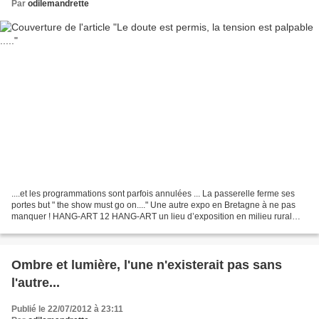
Par
odilemandrette
....et les programmations sont parfois annulées ... La passerelle ferme ses
portes but " the show must go on...." Une autre expo en Bretagne à ne pas
manquer ! HANG-ART 12 HANG-ART un lieu d’exposition en milieu rural
Direction artistique François CHAUVET...
Ombre et lumière, l'une n'existerait pas sans
l'autre...
Publié le 22/07/2012 à 23:11