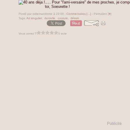
..... Pour "l'ami-versaire" de mes proches, je comp
toi, Soeurette !
Posté par odilemandrette à 22:00 -
Commentaires [
…
]
- Permalien [
#
]
Tags:
Art singulier
,
dentelle
,
couture
,
déssin
Vous aimez ?
0 vote
Publicité