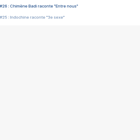
#26 : Chimène Badi raconte "Entre nous"
#25 : Indochine raconte "3e sexe"
#24 : Zaho raconte "C'est chelou"
#23 : Patrick Bruel raconte "Au café des délices"
#22 : Kyo raconte "Le chemin"
#21 : Nolwenn Leroy raconte "Cassé"
#20 : Patrick Hernandez raconte "Born to be alive"
#19 : Lorie raconte "Près de moi"
#18 : Michael Jones raconte "A nos actes manqués" (avec Jean-Jacque
#17 : Khaled raconte "Aïcha"
#16 : Corneille raconte "Parce qu'on vient de loin"
#15 : Indochine raconte "L'aventurier"