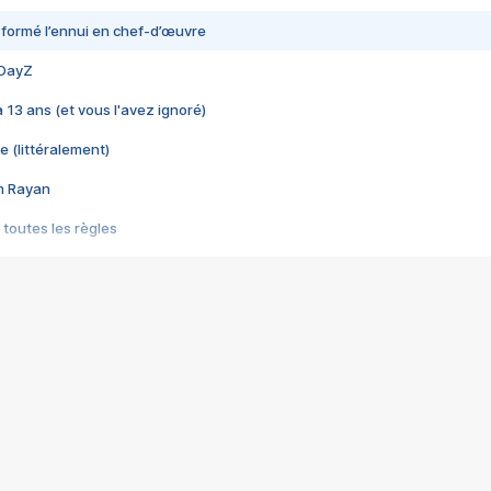
nsformé l’ennui en chef-d’œuvre
 DayZ
 a 13 ans (et vous l'avez ignoré)
e (littéralement)
im Rayan
 toutes les règles
s les jeux vidéo
us choquant de Rockstar ? - Le scandale BULLY
e plus moche de Steam
du RÊVE tourne au CAUCHEMAR
pendant 8 heures
it… à tort