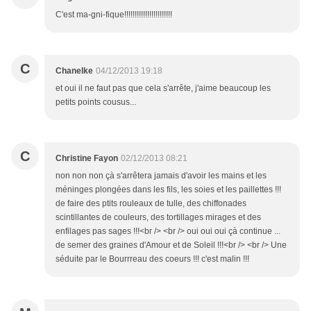
C'est ma-gni-fique!!!!!!!!!!!!!!!!!!!!!!!
C
Chanelke
04/12/2013 19:18
et oui il ne faut pas que cela s'arrête, j'aime beaucoup les
petits points cousus...
C
Christine Fayon
02/12/2013 08:21
non non non çà s'arrêtera jamais d'avoir les mains et les
méninges plongées dans les fils, les soies et les paillettes !!!
de faire des ptits rouleaux de tulle, des chiffonades
scintillantes de couleurs, des tortillages mirages et des
enfilages pas sages !!!<br /> <br /> oui oui oui çà continue ...
de semer des graines d'Amour et de Soleil !!!<br /> <br /> Une
séduite par le Bourrreau des coeurs !!! c'est malin !!!