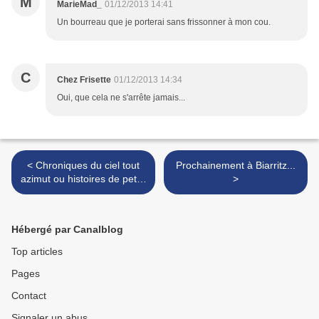
M
MarieMad_
01/12/2013 14:41
Un bourreau que je porterai sans frissonner à mon cou.
C
Chez Frisette
01/12/2013 14:34
Oui, que cela ne s'arrête jamais...
< Chroniques du ciel tout
Prochainement à Biarritz...
azimut ou histoires de petits
>
corps célestes chevelus.
Hébergé par Canalblog
Top articles
Pages
Contact
Signaler un abus