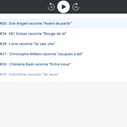
#30 : Eve Angeli raconte "Avant de partir"
#29 : MC Solaar raconte "Bouge de là"
28 : Lorie raconte "Je vais vite"
#27 : Christophe Willem raconte "Jacques a dit"
#26 : Chimène Badi raconte "Entre nous"
#25 : Indochine raconte "3e sexe"
#24 : Zaho raconte "C'est chelou"
#23 : Patrick Bruel raconte "Au café des délices"
#22 : Kyo raconte "Le chemin"
#21 : Nolwenn Leroy raconte "Cassé"
#20 : Patrick Hernandez raconte "Born to be alive"