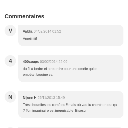
Commentaires
V
Valdja
04/02/2014 01:52
Ameiiiiiii!
4
400coups
03/02/2014 22:09
du fil à tordre et a retordre pour un comète qu'on
embête..taquine va
N
Nijenn H
26/11/2013 15:49
Très chouettes tes comètes !! mais où vas-tu chercher tout ça
? Ton imaginaire est inépuisable. Bisosu