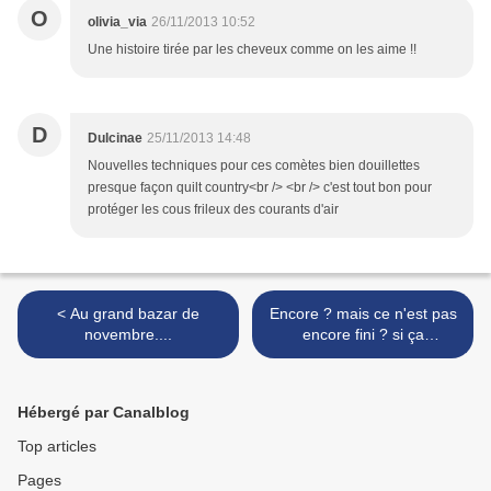
O
olivia_via
26/11/2013 10:52
Une histoire tirée par les cheveux comme on les aime !!
D
Dulcinae
25/11/2013 14:48
Nouvelles techniques pour ces comètes bien douillettes
presque façon quilt country<br /> <br /> c'est tout bon pour
protéger les cous frileux des courants d'air
< Au grand bazar de
Encore ? mais ce n'est pas
novembre....
encore fini ? si ça
continue..... >
Hébergé par Canalblog
Top articles
Pages