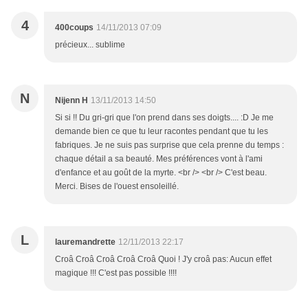
4
400coups
14/11/2013 07:09
précieux... sublime
N
Nijenn H
13/11/2013 14:50
Si si !! Du gri-gri que l'on prend dans ses doigts.... :D Je me
demande bien ce que tu leur racontes pendant que tu les
fabriques. Je ne suis pas surprise que cela prenne du temps :
chaque détail a sa beauté. Mes préférences vont à l'ami
d'enfance et au goût de la myrte. <br /> <br /> C'est beau.
Merci. Bises de l'ouest ensoleillé.
L
lauremandrette
12/11/2013 22:17
Croâ Croâ Croâ Croâ Croâ Quoi ! J'y croâ pas: Aucun effet
magique !!! C'est pas possible !!!!