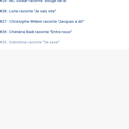
#29 : MC Solaar raconte "Bouge de là"
28 : Lorie raconte "Je vais vite"
#27 : Christophe Willem raconte "Jacques a dit"
#26 : Chimène Badi raconte "Entre nous"
#25 : Indochine raconte "3e sexe"
#24 : Zaho raconte "C'est chelou"
#23 : Patrick Bruel raconte "Au café des délices"
#22 : Kyo raconte "Le chemin"
#21 : Nolwenn Leroy raconte "Cassé"
#20 : Patrick Hernandez raconte "Born to be alive"
#19 : Lorie raconte "Près de moi"
#18 : Michael Jones raconte "A nos actes manqués" (avec Jean-Jacque
#17 : Khaled raconte "Aïcha"