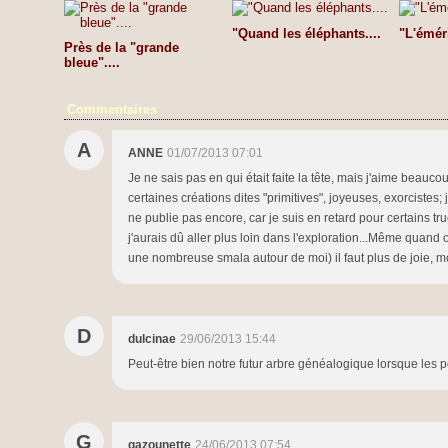
"Quand les éléphants....
"L'émér
Près de la "grande
bleue"....
Commentaires
A
ANNE
01/07/2013 07:01
Je ne sais pas en qui était faite la tête, mais j'aime beauc
certaines créations dites "primitives", joyeuses, exorcistes;
ne publie pas encore, car je suis en retard pour certains t
j'aurais dû aller plus loin dans l'exploration...Même quand on f
une nombreuse smala autour de moi) il faut plus de joie, 
D
dulcinae
29/06/2013 15:44
Peut-être bien notre futur arbre généalogique lorsque les 
G
gazounette
24/06/2013 07:54