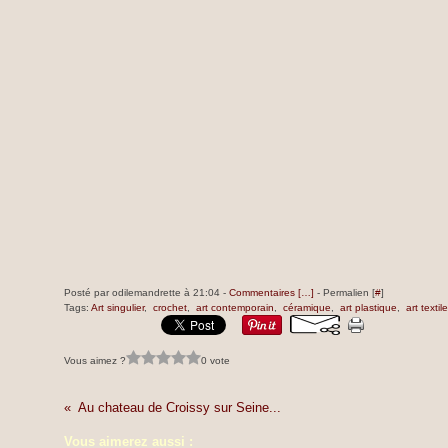
Posté par odilemandrette à 21:04 -
Commentaires [
…
]
- Permalien [
#
]
Tags:
Art singulier
,
crochet
,
art contemporain
,
céramique
,
art plastique
,
art textile
Vous aimez ?
0 vote
Au chateau de Croissy sur Seine...
Vous aimerez aussi :