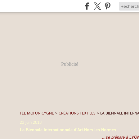
Publicité
FÉE MOI UN CYGNE
>
CRÉATIONS TEXTILES
>
LA BIENNALE INTERNA
23 juin 2013
La Biennale Internationnale d'Art Hors les Normes ...
...se prépare à LYON