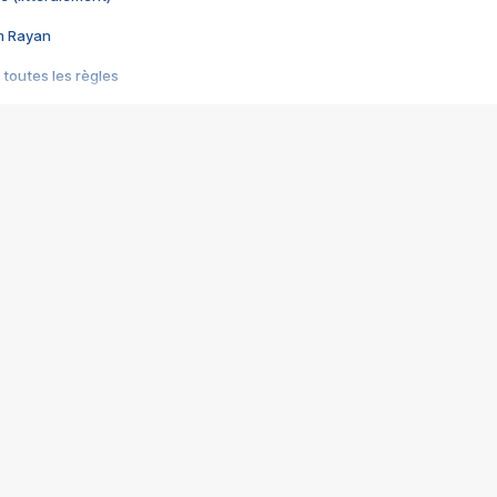
im Rayan
 toutes les règles
s les jeux vidéo
us choquant de Rockstar ? - Le scandale BULLY
e plus moche de Steam
du RÊVE tourne au CAUCHEMAR
pendant 8 heures
it… à tort
umiliés par un jeu vidéo
ire - Final Fantasy 8
ti un empire - Age of Empires
story DOFUS