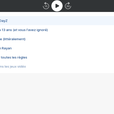
 DayZ
 a 13 ans (et vous l'avez ignoré)
e (littéralement)
im Rayan
 toutes les règles
s les jeux vidéo
us choquant de Rockstar ? - Le scandale BULLY
e plus moche de Steam
du RÊVE tourne au CAUCHEMAR
pendant 8 heures
it… à tort