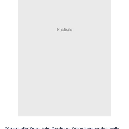
Publicité
#Art singulier
#terre cuite
#sculpture
#art contemporain
#textile