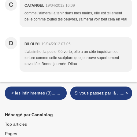
C
CATANGEL
19/04/2012 16:09
comme j'aimerai la tenir dans mes mains, elle est tellement
belle comme toutes tes oeuvres, j'aimerai voir tout cela en vrai
D
DILOU91
19/04/2012 07:05
L'absinthe, la petite féé verte, elle a un côté inquiétant ou
torturé comme cette sculpture que je trouve superbement
travaillée. Bonne journée. Dilou
< les infinimentes (3).......
Si vous passez par là ...... >
Hébergé par Canalblog
Top articles
Pages