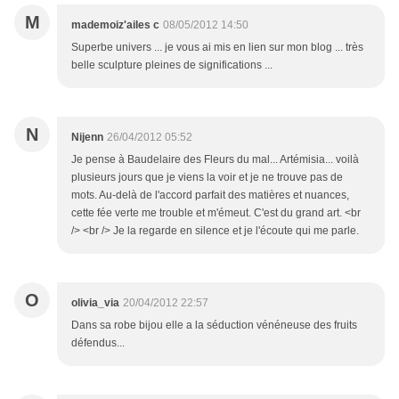
M
mademoiz'ailes c
08/05/2012 14:50
Superbe univers ... je vous ai mis en lien sur mon blog ... très
belle sculpture pleines de significations ...
N
Nijenn
26/04/2012 05:52
Je pense à Baudelaire des Fleurs du mal... Artémisia... voilà
plusieurs jours que je viens la voir et je ne trouve pas de
mots. Au-delà de l'accord parfait des matières et nuances,
cette fée verte me trouble et m'émeut. C'est du grand art. <br
/> <br /> Je la regarde en silence et je l'écoute qui me parle.
O
olivia_via
20/04/2012 22:57
Dans sa robe bijou elle a la séduction vénéneuse des fruits
défendus...